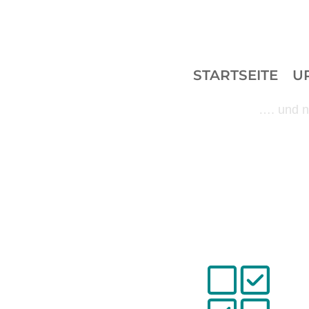
STARTSEITE
U
…. und no