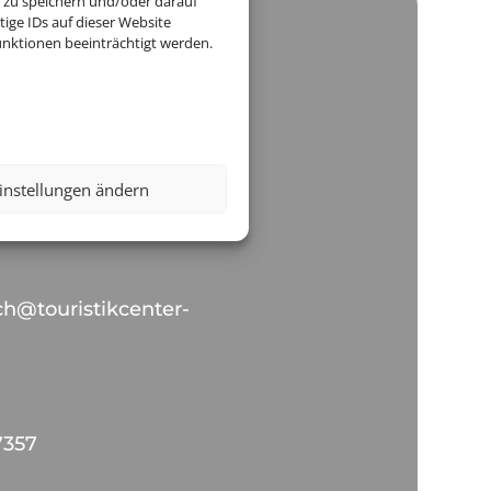
 zu speichern und/oder darauf
ige IDs auf dieser Website
nktionen beeinträchtigt werden.
nter Illingen
ich
lz-Weg 3
instellungen ändern
gen
ich@touristikcenter-
7357