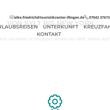
elke.friedrich@touristikcenter-illingen.de
07042 37673
VON SYLT BIS NEW YORK …
RLAUBSREISEN
UNTERKUNFT
KREUZFA
KONTAKT
ch viel weiter in fast jeden Winkel der Welt. Wohin dar