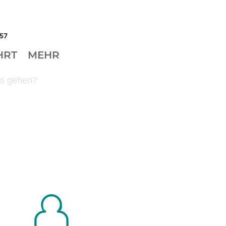
57
HRT
MEHR
f’s gehen?