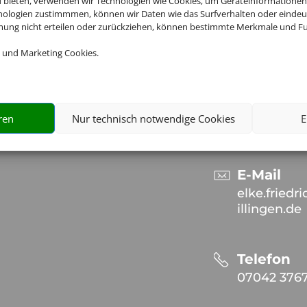
u bieten, verwenden wir Technologien wie Cookies, um Geräteinformationen
nologien zustimmmen, können wir Daten wie das Surfverhalten oder eindeut
Kontakt
mmung nicht erteilen oder zurückziehen, können bestimmte Merkmale und Fu
 und Marketing Cookies.
Adresse
TouristikCe
Elke Friedr
Robert-Sto
ren
Nur technisch notwendige Cookies
E
75428 Illin
E-Mail
elke.friedr
illingen.de
Telefon
07042 376