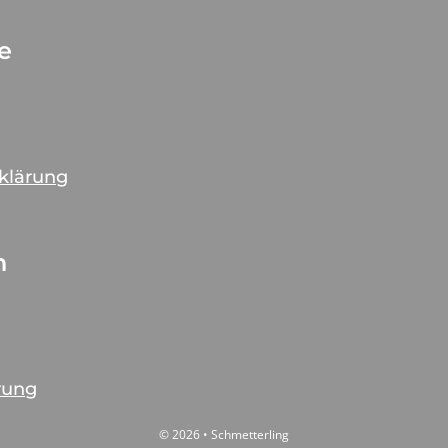
ce
rklärung
n
rung
© 2026 • Schmetterling