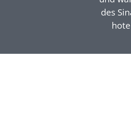
des Sin
hote