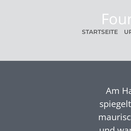
Fou
STARTSEITE
U
Am Ha
spiegel
maurisc
und war