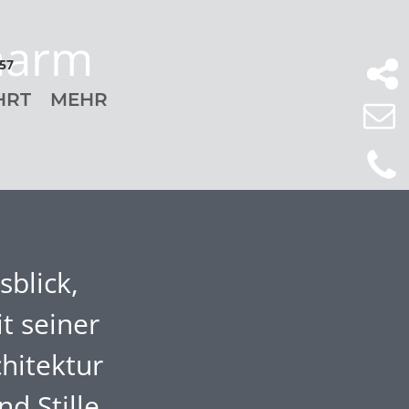
harm
57
HRT
MEHR
blick,
t seiner
hitektur
d Stille