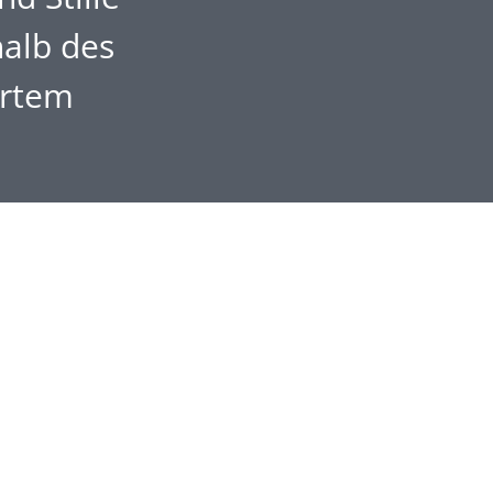
halb des
ertem