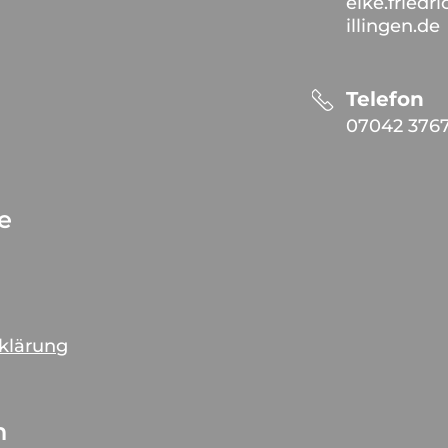
elke.friedr
illingen.de
Telefon
07042 376
ce
rklärung
n