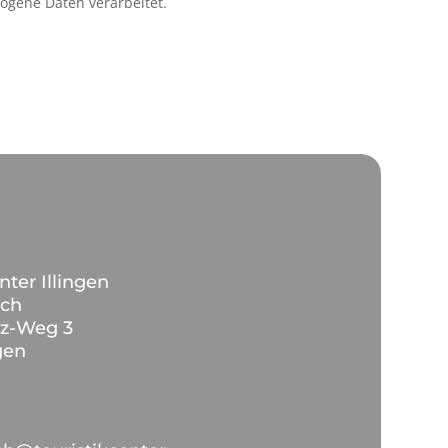
zogene Daten verarbeitet.
nter Illingen
ich
lz-Weg 3
gen