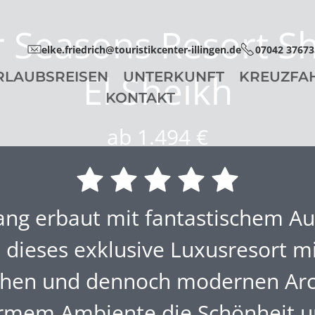
r Seasons Resort S
elke.friedrich@touristikcenter-illingen.de
07042 37673
El Sheikh
RLAUBSREISEN
UNTERKUNFT
KREUZFA
KONTAKT
ab 1.494 €
ng erbaut mit fantastischem Aus
t dieses exklusive Luxusresort mi
hen und dennoch modernen Arc
mem Ambiente die Schönheit un