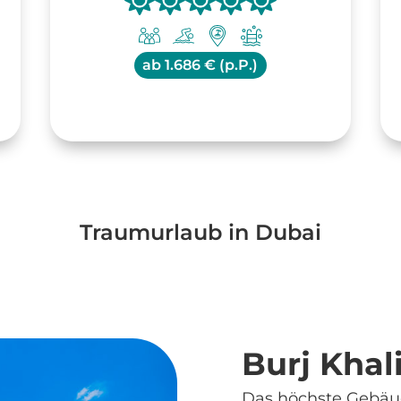
ab
1.686 € (p.P.)
Traumurlaub in Dubai
Burj Khal
Das höchste Gebäud