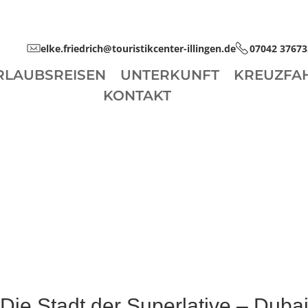
elke.friedrich@touristikcenter-illingen.de
07042 37673
RLAUBSREISEN
UNTERKUNFT
KREUZFA
KONTAKT
Die Stadt der Superlative – Duba