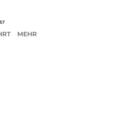
57
HRT
MEHR
i