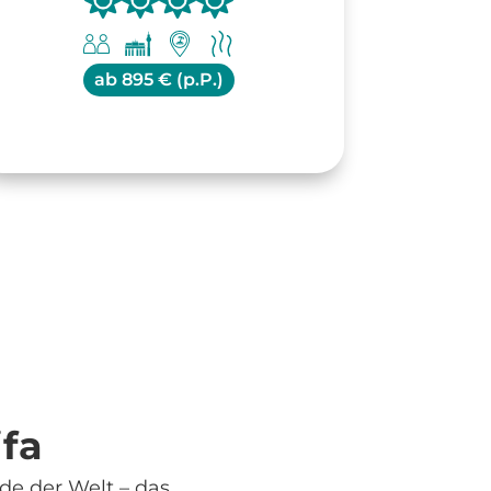
ab
895 € (p.P.)
ifa
e der Welt – das