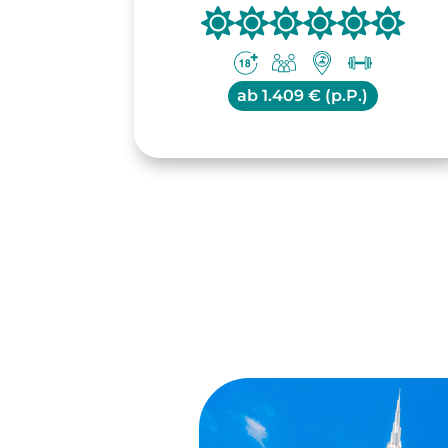
ab
1.409 € (p.P.)