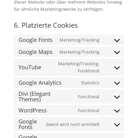
dieser Website oder über mehrere Websites hinweg
für ähnliche Marketingzwecke zu verfolgen.
6. Platzierte Cookies
Google Fonts
Marketing/Tracking
Consent
to
Google Maps
Marketing/Tracking
Consent
service
to
Marketing/Tracking,
google-
YouTube
service
Consent
Funktional
fonts
google-
to
Google Analytics
Statistics
maps
service
Consent
youtube
Divi (Elegant
to
Functional
Themes)
Consent
service
to
google-
WordPress
Functional
Consent
service
analytics
Google
to
divi-
Zweck wird noch ermittelt
Fonts
Consent
service
(elegant-
to
wordpress
themes)
Google