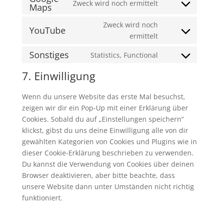
Zweck wird noch ermittelt
service
Maps
Consent
google-
to
Zweck wird noch
fonts
YouTube
service
Consent
ermittelt
google-
to
maps
Sonstiges
Statistics, Functional
service
Consent
youtube
to
7. Einwilligung
service
sonstiges
Wenn du unsere Website das erste Mal besuchst,
zeigen wir dir ein Pop-Up mit einer Erklärung über
Cookies. Sobald du auf „Einstellungen speichern“
klickst, gibst du uns deine Einwilligung alle von dir
gewählten Kategorien von Cookies und Plugins wie in
dieser Cookie-Erklärung beschrieben zu verwenden.
Du kannst die Verwendung von Cookies über deinen
Browser deaktivieren, aber bitte beachte, dass
unsere Website dann unter Umständen nicht richtig
funktioniert.