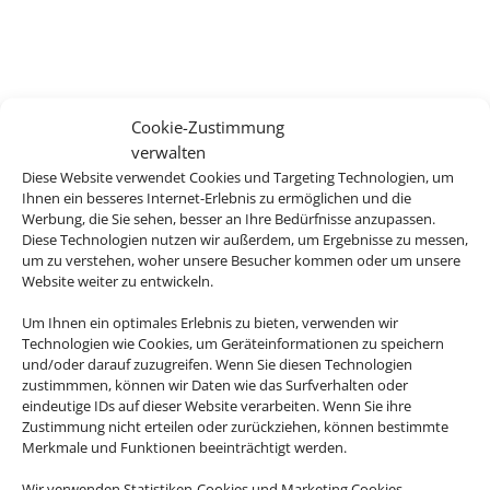
Cookie-Zustimmung
verwalten
Diese Website verwendet Cookies und Targeting Technologien, um
Ihnen ein besseres Internet-Erlebnis zu ermöglichen und die
Wir brauchen Ihre
Werbung, die Sie sehen, besser an Ihre Bedürfnisse anzupassen.
Diese Technologien nutzen wir außerdem, um Ergebnisse zu messen,
Einwilligung
um zu verstehen, woher unsere Besucher kommen oder um unsere
Website weiter zu entwickeln.
Um diesen Inhalt darzustellen, aktivieren Sie bitte die
Um Ihnen ein optimales Erlebnis zu bieten, verwenden wir
Cookies. Es werden ggf. personenbezogene Daten
Technologien wie Cookies, um Geräteinformationen zu speichern
verarbeitet.
und/oder darauf zuzugreifen. Wenn Sie diesen Technologien
zustimmmen, können wir Daten wie das Surfverhalten oder
Cookies akzeptieren
eindeutige IDs auf dieser Website verarbeiten. Wenn Sie ihre
Zustimmung nicht erteilen oder zurückziehen, können bestimmte
Merkmale und Funktionen beeinträchtigt werden.
Wir verwenden Statistiken-Cookies und Marketing Cookies.