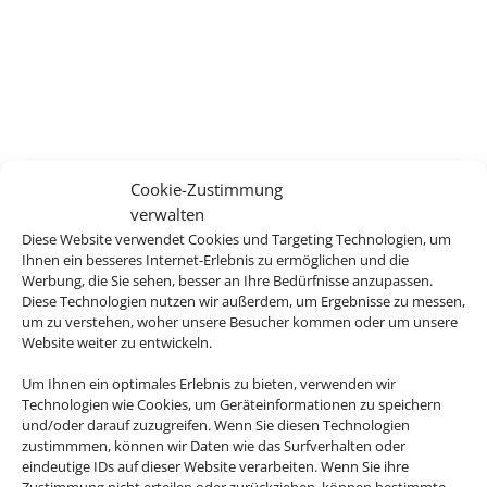
Cookie-Zustimmung
Wir brauchen Ihre
verwalten
Diese Website verwendet Cookies und Targeting Technologien, um
Einwilligung
Ihnen ein besseres Internet-Erlebnis zu ermöglichen und die
Werbung, die Sie sehen, besser an Ihre Bedürfnisse anzupassen.
Um diesen Inhalt darzustellen, aktivieren Sie bitte die
Diese Technologien nutzen wir außerdem, um Ergebnisse zu messen,
Cookies. Es werden ggf. personenbezogene Daten
um zu verstehen, woher unsere Besucher kommen oder um unsere
Website weiter zu entwickeln.
verarbeitet.
Um Ihnen ein optimales Erlebnis zu bieten, verwenden wir
Cookies akzeptieren
Technologien wie Cookies, um Geräteinformationen zu speichern
und/oder darauf zuzugreifen. Wenn Sie diesen Technologien
zustimmmen, können wir Daten wie das Surfverhalten oder
eindeutige IDs auf dieser Website verarbeiten. Wenn Sie ihre
Zustimmung nicht erteilen oder zurückziehen, können bestimmte