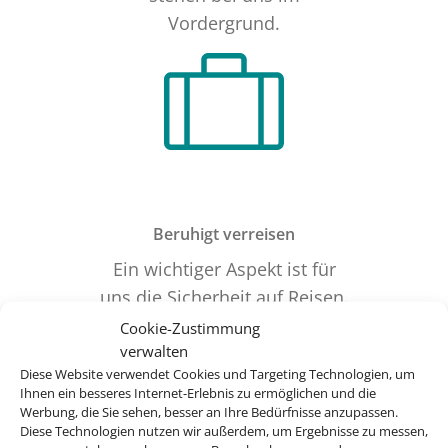
Vordergrund.
Beruhigt verreisen
Ein wichtiger Aspekt ist für
uns die Sicherheit auf Reisen.
Wir arbeiten eng mit unserem
Cookie-Zustimmung
verwalten
ISO-zertifizierten
Diese Website verwendet Cookies und Targeting Technologien, um
Busunternehmen
Ihnen ein besseres Internet-Erlebnis zu ermöglichen und die
Schmetterling zusammen.
Werbung, die Sie sehen, besser an Ihre Bedürfnisse anzupassen.
Diese Technologien nutzen wir außerdem, um Ergebnisse zu messen,
Es verfügt über eine moderne