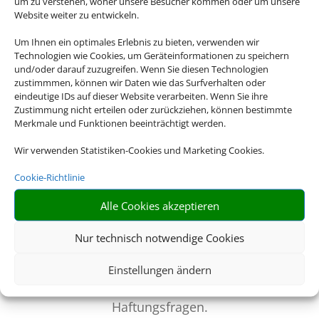
um zu verstehen, woher unsere Besucher kommen oder um unsere
Busflotte und aktuelle
Website weiter zu entwickeln.
Sicherheitstechnik.
Um Ihnen ein optimales Erlebnis zu bieten, verwenden wir
Technologien wie Cookies, um Geräteinformationen zu speichern
und/oder darauf zuzugreifen. Wenn Sie diesen Technologien
zustimmmen, können wir Daten wie das Surfverhalten oder
eindeutige IDs auf dieser Website verarbeiten. Wenn Sie ihre
Zustimmung nicht erteilen oder zurückziehen, können bestimmte
Merkmale und Funktionen beeinträchtigt werden.
Wir verwenden Statistiken-Cookies und Marketing Cookies.
Cookie-Richtlinie
Organisation
Alle Cookies akzeptieren
Den gesamten
organisatorischen Aufwand
Nur technisch notwendige Cookies
übernimmt der
Reiseveranstalter für Sie
Einstellungen ändern
ebenso wie sämtliche
Haftungsfragen.